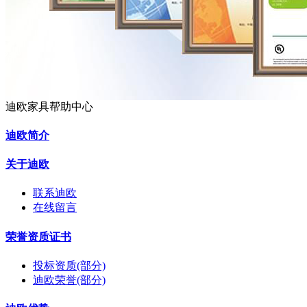
迪欧家具帮助中心
迪欧简介
关于迪欧
联系迪欧
在线留言
荣誉资质证书
投标资质(部分)
迪欧荣誉(部分)