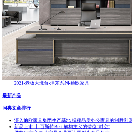
2021-老板大班台-津东系列-迪欧家具
最新产品
同类文章排行
深入迪欧家具集团生产基地 揭秘品质办公家具的制胜利
新品上市 丨 百斯特Best 解构主义的错位“时空”