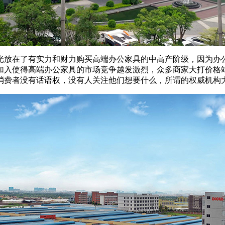
光放在了有实力和财力购买高端办公家具的中高产阶级，因为办
加入使得高端办公家具的市场竞争越发激烈，众多商家大打价格
消费者没有话语权，没有人关注他们想要什么，所谓的权威机构