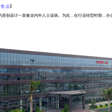
中
小
】
的原创设计一直被业内外人士诟病。为此，在行业转型时期，办