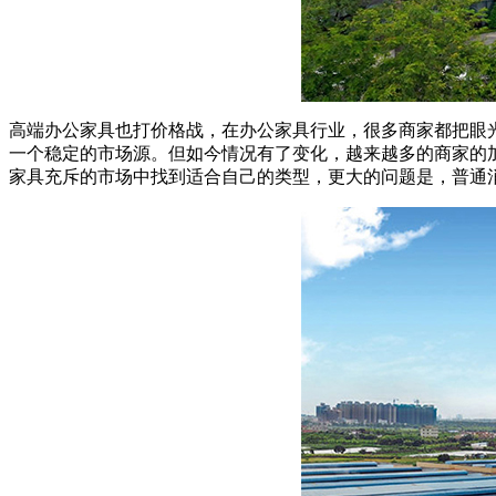
高端办公家具也打价格战，在办公家具行业，很多商家都把眼
一个稳定的市场源。但如今情况有了变化，越来越多的商家的
家具充斥的市场中找到适合自己的类型，更大的问题是，普通